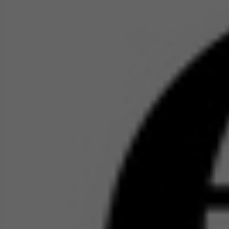
19
No
Do 
naj
Grudzień
prz
2014
W