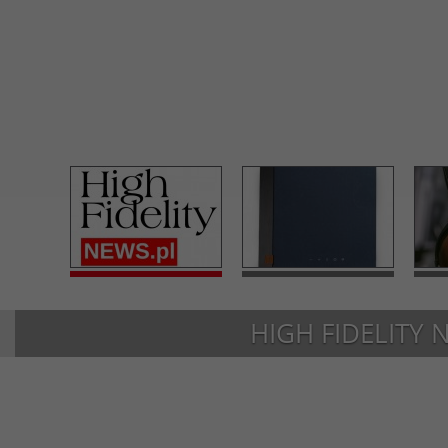
HIGH FIDELITY 