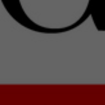
News
24
Czerwiec
2020
01