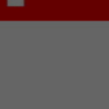
20
się pierwszy numer „HIGH
oraz dwa sprawozdania z
armony oraz CM-11.
dno pozostało nietknięte:
o do jej reprodukcji.