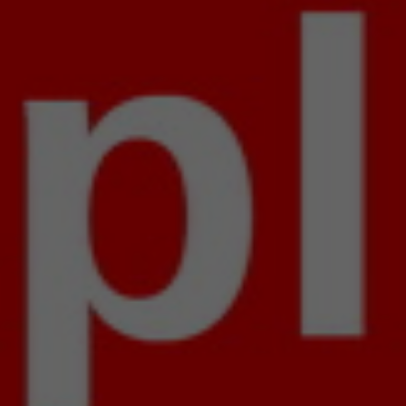
Na jego okładce znalazł
e, który otrzymał
(i nie tylko), o której
trowane w 2018 roku
ścią. Tę płytę trzeba