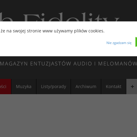
 że na swojej stronie www używamy plików cookies.
Nie zgadzam się
ści
Muzyka
Listy/porady
Archiwum
Kontakt