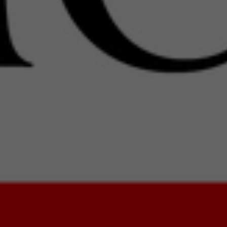
Słuchamy: Debiut MARTY ZALEWSK
To nie jest recenzja nowości, a płyty wydan
płyta na tyle ciekawa, tak dobrze zagrana i
powstrzymać od zarekomendowania jej pa
recenzji.
Więcej
„HIGH FIDELITY” № 194 | czerwiec