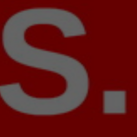
194. numer „High Fidelity” – już dostępny. 
się wzmacniacz zintegrowany Heed Lagrang
wyróżnienie RED Fingerprint.
Więcej
Słuchamy: BŁOTO | „Erozje”
Jedna z najlepszych płyt jazzowych tego roku 
twórcy mówią, że nie jest jazzowa. Zarejes
improwizacje zaskakują świeżością i otwarto
mieć.
Więcej