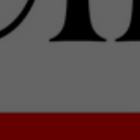
Dział newsów:
news@highfidelity.pl
IEJ | CD
ej w 2018 roku. To jednak
 nagrana, że nie mogę się
ństwu w formalnej
 2020