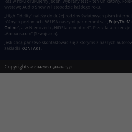
Raz w roku drukujemy jeden, wybrany test – ten unikatowy, kole
wystawę Audio Show w listopadzie każdego roku.
„High Fidelity” należy do dużej rodziny światowych pism intern
różnych poziomach. W USA naszymi partnerami są:
„EnjoyTheMu
Online”
, a w Niemczech „HiFiStatement.net”. Przez lata recenzje
„6moons.com” (Szwajcaria).
Jeśli chcą państwo skontaktować się z którymś z naszych autoró
zakładki
KONTAKT
.
Copyrights
© 2014-2019
HighFidelity.pl