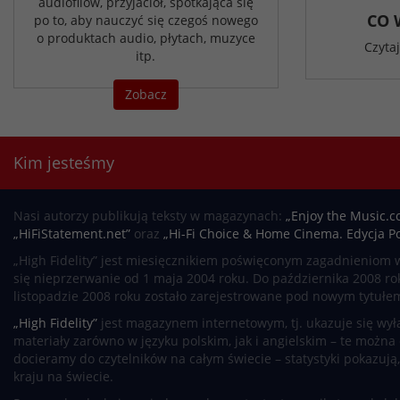
audiofilów, przyjaciół, spotkająca się
CO 
po to, aby nauczyć się czegoś nowego
o produktach audio, płytach, muzyce
Czyta
itp.
Zobacz
Kim jesteśmy
Nasi autorzy publikują teksty w magazynach:
„Enjoy the Music.c
„HiFiStatement.net”
oraz
„Hi-Fi Choice & Home Cinema. Edycja Po
„High Fidelity” jest miesięcznikiem poświęconym zagadnieniom w
się nieprzerwanie od 1 maja 2004 roku. Do października 2008 roku
listopadzie 2008 roku zostało zarejestrowane pod nowym tytułe
„High Fidelity”
jest magazynem internetowym, tj. ukazuje się wyłą
materiały zarówno w języku polskim, jak i angielskim – te można
docieramy do czytelników na całym świecie – statystyki pokazują
kraju na świecie.