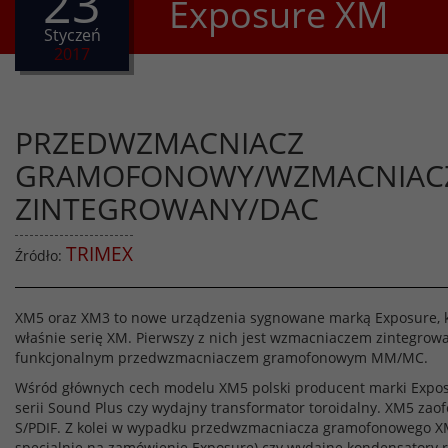
23
Exposure XM
Styczeń
2017
PRZEDWZMACNIACZ
GRAMOFONOWY/WZMACNIAC
ZINTEGROWANY/DAC
TRIMEX
Źródło:
XM5 oraz XM3 to nowe urządzenia sygnowane marką Exposure, kt
właśnie serię XM. Pierwszy z nich jest wzmacniaczem zintegro
funkcjonalnym przedwzmacniaczem gramofonowym MM/MC.
Wśród głównych cech modelu XM5 polski producent marki Expos
serii Sound Plus czy wydajny transformator toroidalny. XM5 zaof
S/PDIF. Z kolei w wypadku przedwzmacniacza gramofonowego XM
specjalnie na zamówienie Exposure) czy wydajne kondensatory ró