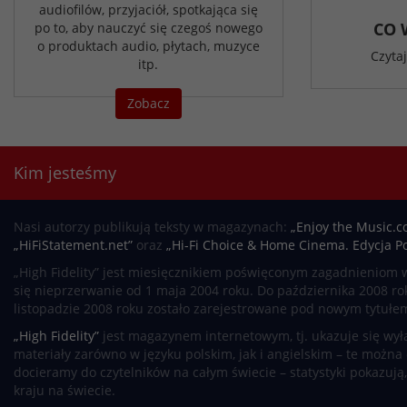
audiofilów, przyjaciół, spotkająca się
CO 
po to, aby nauczyć się czegoś nowego
o produktach audio, płytach, muzyce
Czyta
itp.
Zobacz
Kim jesteśmy
Nasi autorzy publikują teksty w magazynach:
„Enjoy the Music.c
„HiFiStatement.net”
oraz
„Hi-Fi Choice & Home Cinema. Edycja Po
„High Fidelity” jest miesięcznikiem poświęconym zagadnieniom w
się nieprzerwanie od 1 maja 2004 roku. Do października 2008 roku
listopadzie 2008 roku zostało zarejestrowane pod nowym tytułe
„High Fidelity”
jest magazynem internetowym, tj. ukazuje się wyłą
materiały zarówno w języku polskim, jak i angielskim – te można
docieramy do czytelników na całym świecie – statystyki pokazują
kraju na świecie.