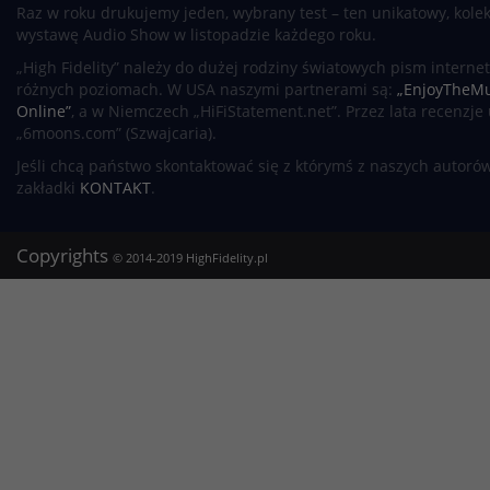
Raz w roku drukujemy jeden, wybrany test – ten unikatowy, kole
wystawę Audio Show w listopadzie każdego roku.
„High Fidelity” należy do dużej rodziny światowych pism intern
różnych poziomach. W USA naszymi partnerami są:
„EnjoyTheMu
Online”
, a w Niemczech „HiFiStatement.net”. Przez lata recenzje
„6moons.com” (Szwajcaria).
Jeśli chcą państwo skontaktować się z którymś z naszych autoró
zakładki
KONTAKT
.
Copyrights
© 2014-2019
HighFidelity.pl